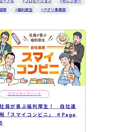
ューアル
プロモーション
カレンダー
滋賀
福利厚生
アグリ事業部
スマイディアノート
社員が喜ぶ福利厚生！ 自社運
用「スマイコンビニ」 ＃Page
5