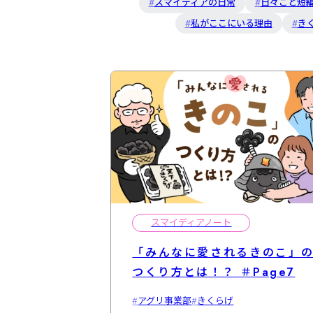
スマイディアの日常
日々ごと短
私がここにいる理由
き
スマイディアノート
「みんなに愛されるきのこ」
つくり方とは！？ ＃Page7
アグリ事業部
きくらげ