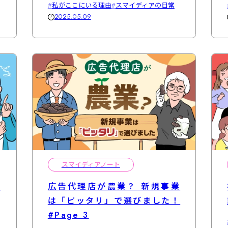
私がここにいる理由
スマイディアの日常
2025.05.09
スマイディアノート
作
広告代理店が農業？ 新規事業
は「ピッタリ」で選びました！
#Page 3