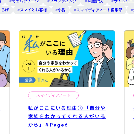
編
商品パッケージ
ブランディング
課題解決
サイトリニ
くらげ
スマイとお客様
小説
スマイディアノート編集部
スマイディアノート
の
私がここにいる理由①――「自分や
家族をわかってくれる人がいる
から」＃Page6