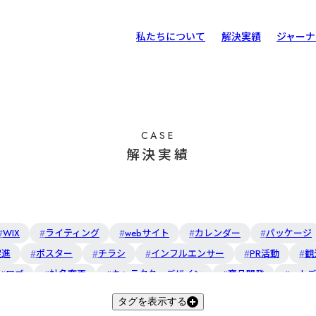
私たちについて
解決実績
ジャーナ
スマ
お客
スマ
CASE
解決実績
立体
WIX
ライティング
webサイト
カレンダー
パッケージ
促進
ポスター
チラシ
インフルエンサー
PR活動
観
ロゴ
社名変更
キャラクターデザイン
商品開発
web
タグを表示する