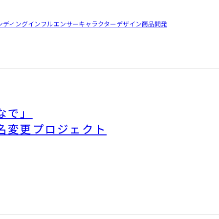
ンディング
インフルエンサー
キャラクターデザイン
商品開発
なで」
名変更プロジェクト