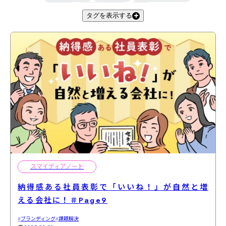
きくらげ
スマイとお客様
小説
タグを表示する
スマイディアノート編集部
滋賀
福利厚生
アグリ事業部
スマイディアノート
納得感ある社員表彰で「いいね！」が自然と増
える会社に！＃Page9
ブランディング
課題解決