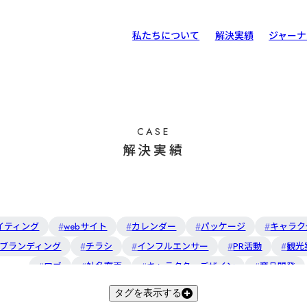
私たちについて
解決実績
ジャーナ
スマ
お客
スマ
CASE
解決実績
立体
イティング
webサイト
カレンダー
パッケージ
キャラク
ブランディング
チラシ
インフルエンサー
PR活動
観光
ロゴ
社名変更
キャラクターデザイン
商品開発
タグを表示する