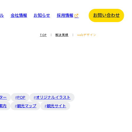
お問い合わせ
ル
会社情報
お知らせ
採用情報
イディアトーク
TOP
解決実績
webデザイン
様インタビュー
イディアノート
カレンダー
ター
POP
オリジナルイラスト
案内
観光マップ
観光サイト