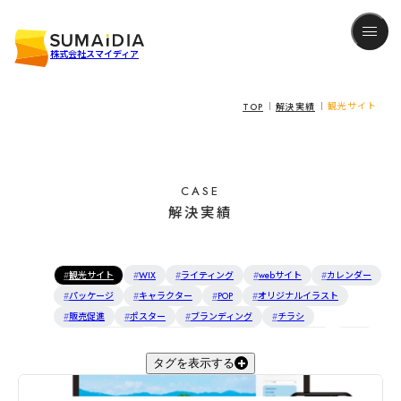
株式会社スマイディア
TOP
解決実績
観光サイト
CASE
解決実績
観光サイト
WIX
ライティング
webサイト
カレンダー
パッケージ
キャラクター
POP
オリジナルイラスト
販売促進
ポスター
ブランディング
チラシ
インフルエンサー
PR活動
観光案内
観光マップ
ロゴ
社名変更
キャラクターデザイン
商品開発
webデザイン
タグを表示する