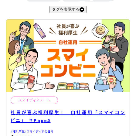
私がここにいる理由
きくらげ
スマイとお客様
タグを表示する
小説
スマイディアノート編集部
滋賀
アグリ事業部
スマイディアノート
社員が喜ぶ福利厚生！ 自社運用「スマイコン
ビニ」 ＃Page5
福利厚生
スマイディアの日常